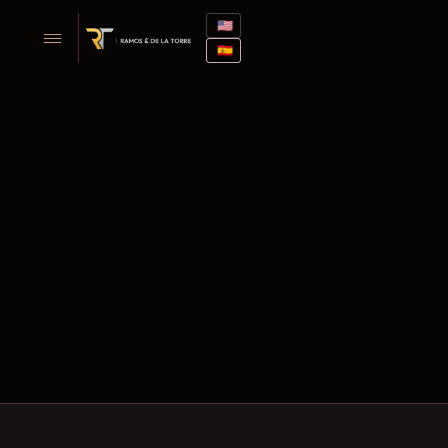
🇺🇸
🇪🇸